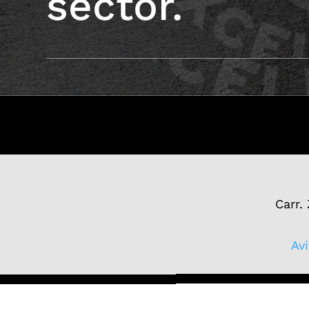
sector.
Carr.
Av