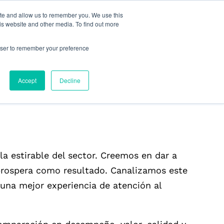
ite and allow us to remember you. We use this
is website and other media. To find out more
o equipo
Recursos
Compañía
Español
rowser to remember your preference
Accept
Decline
la estirable del sector. Creemos en dar a
 prospera como resultado. Canalizamos este
 una mejor experiencia de atención al