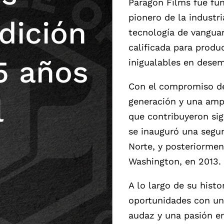
Paragon Films fue fu
pionero de la industr
dición
tecnología de vangua
calificada para produ
5 años
inigualables en desem
Con el compromiso de
l
generación y una amp
que contribuyeron sig
se inauguró una segun
Norte, y posteriormen
Washington, en 2013.
A lo largo de su histo
oportunidades con una
audaz y una pasión e